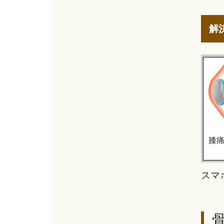
解
膝痛
スマ