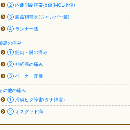
② 内側側副靭帯損傷(MCL損傷)
③ 膝蓋靭帯炎(ジャンパー膝)
④ ランナー膝
膝裏の痛み
① 筋肉・腱の痛み
② 神経痛の痛み
③ ベーカー嚢腫
その他の痛み
① 滑膜ヒダ障害(タナ障害)
② オスグッド病