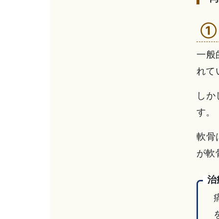
①
一般
れて
しか
す。
軟骨
が軟
治