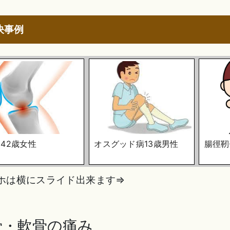
決事例
42歳女性
オスグッド病13歳男性
腸徑靭
ホは横にスライド出来ます⇒
骨・軟骨の痛み