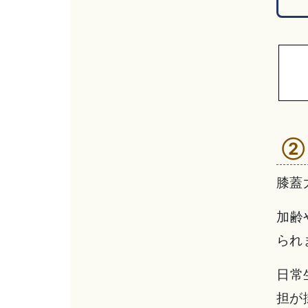
②
膝蓋
加齢
られ
日常
担が