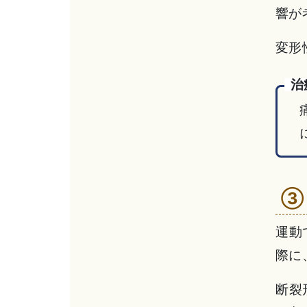
響が
変形
治
③
運動
際に
断裂