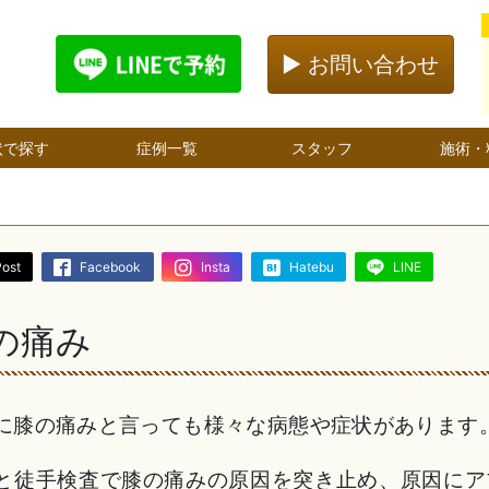
▶ お問い合わせ
状で探す
症例一覧
スタッフ
施術・
Post
Facebook
Insta
Hatebu
LINE
の痛み
に膝の痛みと言っても様々な病態や症状があります
と徒手検査で膝の痛みの原因を突き止め、原因にア