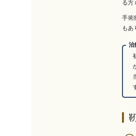
る方
手術
もあ
治