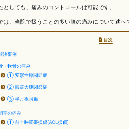
たとしても、痛みのコントロールは可能です。
では、当院で扱うことの多い膝の痛みについて述べ
目次
解決事例
骨・軟骨の痛み
① 変形性膝関節症
② 膝蓋大腿関節症
③ 半月板損傷
靭帯の痛み
① 前十時靭帯損傷(ACL損傷)