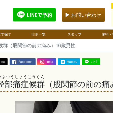
▶ お問い合わせ
状で探す
症例一覧
スタッフ
施術・
候群（股関節の前の痛み）16歳男性
Post
Facebook
Insta
Hatebu
LINE
いぶつうしょうこうぐん
径部痛症候群
（股関節の前の痛み