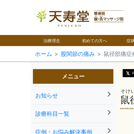
治療理念
初めての方へ
症
ホーム
股関節の痛み
鼠径部痛症
メニュー
そけ
お知らせ
鼠
診療科目一覧
症例・お悩み解決事例