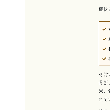
症状
そけ
骨折
果、
れて