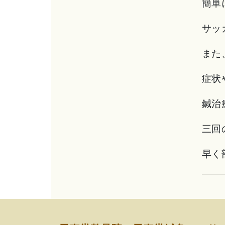
簡単
サッ
また
症状
鍼治
三回
早く