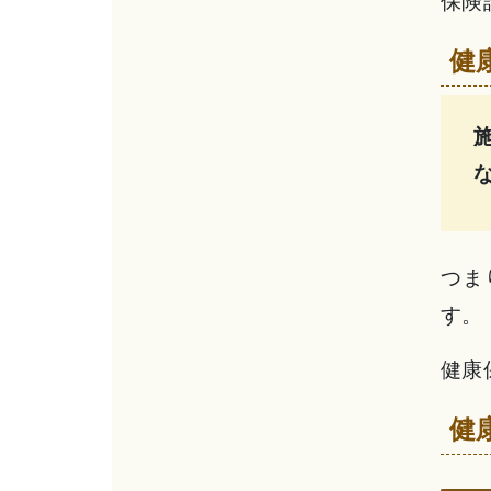
保険
健
つま
す。
健康
健