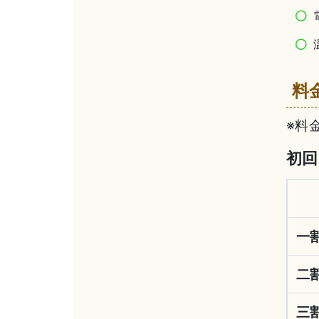
料
※料
初回
一
二
三