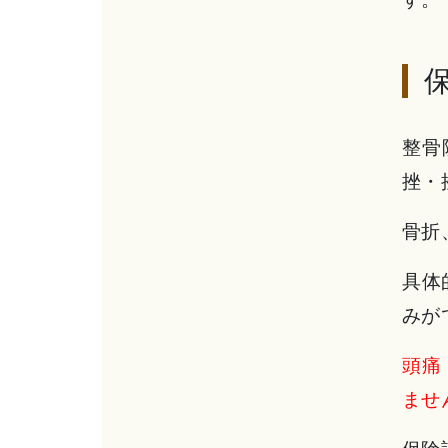
整骨
挫・
骨折
具体
みが
頭痛
ませ