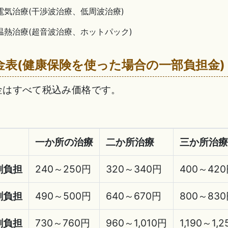
電気治療(干渉波治療、低周波治療)
温熱治療(超音波治療、ホットパック)
金表(健康保険を使った場合の一部負担金)
金はすべて税込み価格です。
一か所の治療
二か所治療
三か所治療
割負担
240～250円
320～340円
400～42
割負担
490～500円
640～670円
800～83
割負担
730～760円
960～1,010円
1,190～1,