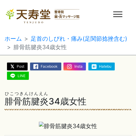
ホーム
足首のしびれ・痛み(足関節捻挫含む)
腓骨筋腱炎34歳女性
Post
Facebook
Insta
Hatebu
LINE
ひこつきんけんえん
腓骨筋腱炎
34歳女性